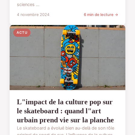
sciences ...
4 novembre 2024
6 min de lecture →
ACTU
L"impact de la culture pop sur
le skateboard : quand l"art
urbain prend vie sur la planche
Le skateboard a évolué bien au-delà de son rôle
originel de sport de rue. L'influence de la culture