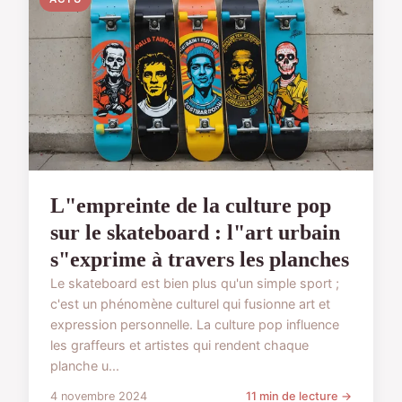
L"empreinte de la culture pop
sur le skateboard : l"art urbain
s"exprime à travers les planches
Le skateboard est bien plus qu'un simple sport ;
c'est un phénomène culturel qui fusionne art et
expression personnelle. La culture pop influence
les graffeurs et artistes qui rendent chaque
planche u...
4 novembre 2024
11 min de lecture →