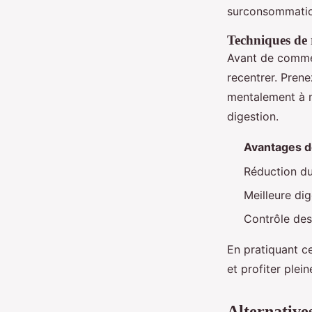
surconsommatio
Techniques de 
Avant de comme
recentrer. Pren
mentalement à m
digestion.
Avantages de
Réduction du
Meilleure dig
Contrôle des
En pratiquant c
et profiter plei
Alternatives