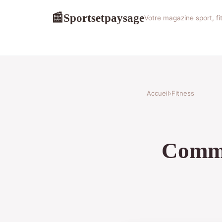
Sportsetpaysage
📰
Votre magazine sport, f
Accueil
›
Fitness
Comme