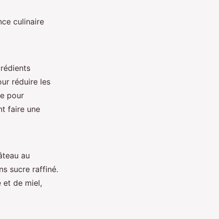
ce culinaire
rédients
ur réduire les
he pour
t faire une
gâteau au
s sucre raffiné.
 et de miel,