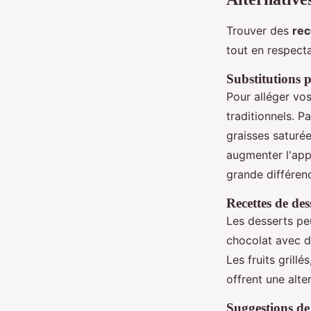
Trouver des
rec
tout en respecta
Substitutions p
Pour alléger vos
traditionnels. P
graisses saturée
augmenter l'appo
grande différenc
Recettes de de
Les desserts peu
chocolat avec d
Les fruits gril
offrent une alte
Suggestions de