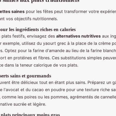
ettes saines
pour les fêtes peut transformer votre expérien
nt vos objectifs nutritionnels.
our les ingrédients riches en calories
 plats festifs, envisagez des
alternatives nutritives
aux ing
ar exemple, utilisez du yaourt grec à la place de la crème po
s. Optez pour la farine d'amande au lieu de la farine blanc
rt en protéines et fibres. Ces substitutions simples peuven
e dans la teneur calorique de vos plats.
sserts sains et gourmands
vent être délicieux tout en étant plus sains. Préparez un 
e l'avocat et du cacao en poudre pour une texture riche san
lés, comme les poires ou les pommes, agrémentés de cannelle
rnative sucrée et légère.
 plats principaux moins gras