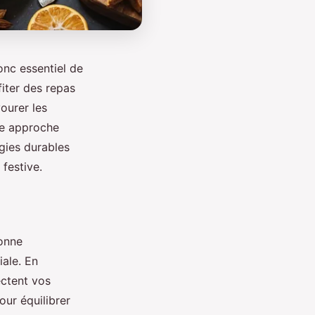
onc essentiel de
fiter des repas
vourer les
une approche
gies durables
festive.
onne
iale. En
ectent vos
our équilibrer