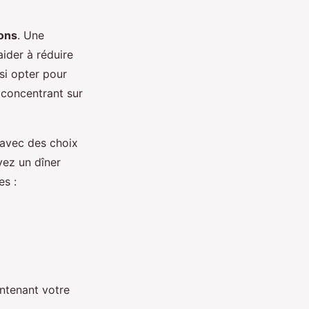
ions
. Une
aider à réduire
si opter pour
s concentrant sur
 avec des choix
yez un dîner
es :
intenant votre