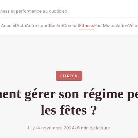
itness et performance au quotidien
Accueil
Actu
Autre sport
Basket
Combat
Fitness
Foot
Musculation
Vélo
FITNESS
nt gérer son régime p
les fêtes ?
Lily
•
4 novembre 2024
•
6 min de lecture