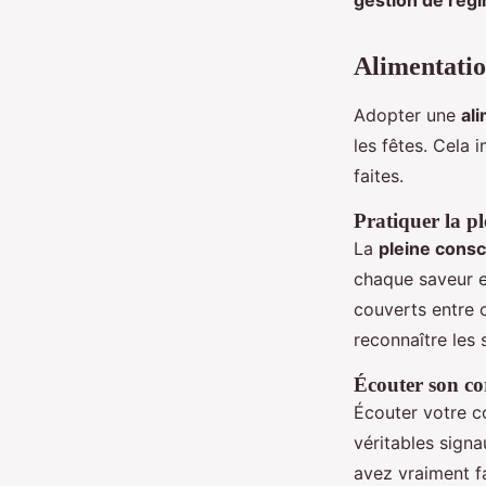
gestion de rég
Alimentatio
Adopter une
al
les fêtes. Cela 
faites.
Pratiquer la pl
La
pleine cons
chaque saveur e
couverts entre 
reconnaître les 
Écouter son co
Écouter votre co
véritables sign
avez vraiment f